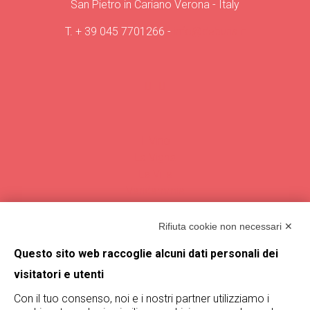
San Pietro in Cariano Verona - Italy
T.
+ 39 045 7701266
-
info@deburis.it
Il Vino
La Vigna
La Villa
Vendemmie
Magazine
Rifiuta cookie non necessari ✕
Termini e condizioni
Questo sito web raccoglie alcuni dati personali dei
visitatori e utenti
Trova De Buris
Con il tuo consenso, noi e i nostri partner utilizziamo i