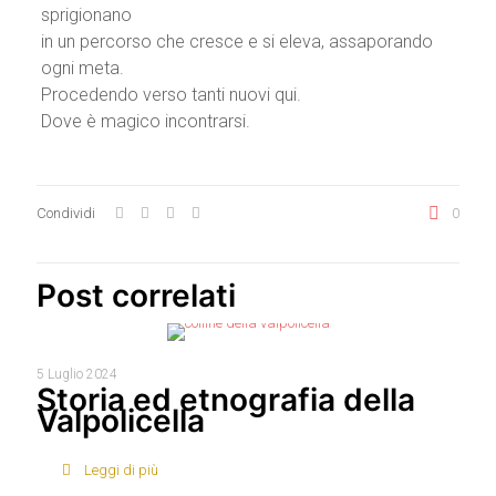
sprigionano
in un percorso che cresce e si eleva, assaporando
ogni meta.
Procedendo verso tanti nuovi qui.
Dove è magico incontrarsi.
Condividi
0
Post correlati
5 Luglio 2024
Storia ed etnografia della
Valpolicella
Leggi di più