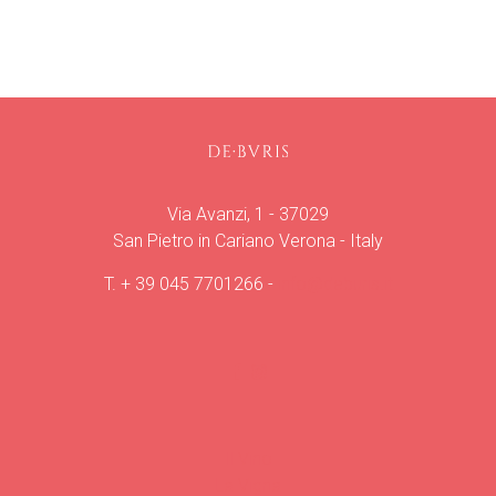
Via Avanzi, 1 - 37029
San Pietro in Cariano Verona - Italy
T.
+ 39 045 7701266
-
info@deburis.it
Il Vino
La Vigna