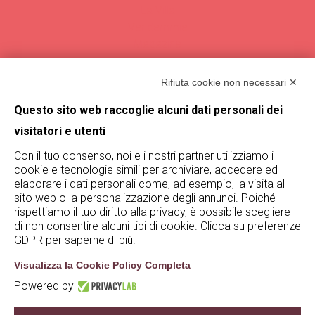
La Villa
Vendemmie
Magazine
Rifiuta cookie non necessari ✕
Trova De Buris
Questo sito web raccoglie alcuni dati personali dei
Rimani aggiornato su De Buris
visitatori e utenti
iscrivendoti alla nostra newsletter!
Con il tuo consenso, noi e i nostri partner utilizziamo i
Iscriviti
cookie e tecnologie simili per archiviare, accedere ed
elaborare i dati personali come, ad esempio, la visita al
sito web o la personalizzazione degli annunci. Poiché
rispettiamo il tuo diritto alla privacy, è possibile scegliere
di non consentire alcuni tipi di cookie. Clicca su preferenze
GDPR per saperne di più.
Visualizza la Cookie Policy Completa
Powered by
© De Buris 2023 - 2025 | P.iva 04981200233 |