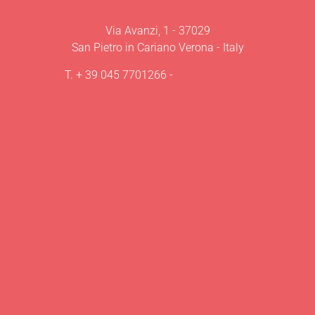
Via Avanzi, 1 - 37029
San Pietro in Cariano Verona - Italy
T.
+ 39 045 7701266
-
info@deburis.it
Il Vino
La Vigna
La Villa
Vendemmie
Magazine
Termini e condizioni