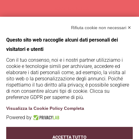
Trova De Buris
Rimani aggiornato su De Buris
iscrivendoti alla nostra newsletter!
Rifiuta cookie non necessari ✕
Iscriviti
Questo sito web raccoglie alcuni dati personali dei
visitatori e utenti
Con il tuo consenso, noi e i nostri partner utilizziamo i
cookie e tecnologie simili per archiviare, accedere ed
elaborare i dati personali come, ad esempio, la visita al
sito web o la personalizzazione degli annunci. Poiché
rispettiamo il tuo diritto alla privacy, è possibile scegliere
di non consentire alcuni tipi di cookie. Clicca su
preferenze GDPR per saperne di più.
Visualizza la Cookie Policy Completa
Powered by
© De Buris 2023 - 2025 | P.iva 02628200236 | S.S.
Agricola Tommasi Viticoltori |
privacy policy
|
ACCETTA TUTTO