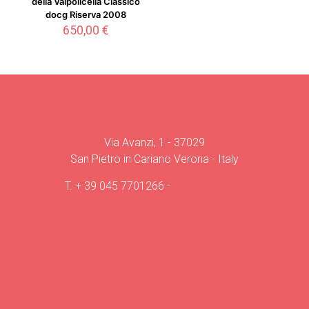
della Valpolicella Classico
docg Riserva 2008
650,00
€
Via Avanzi, 1 - 37029
San Pietro in Cariano Verona - Italy
T.
+ 39 045 7701266
-
info@deburis.it
Il Vino