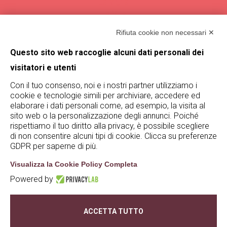
La Vigna
La Villa
Vendemmie
Rifiuta cookie non necessari ✕
Magazine
Questo sito web raccoglie alcuni dati personali dei
visitatori e utenti
Trova De Buris
Con il tuo consenso, noi e i nostri partner utilizziamo i
cookie e tecnologie simili per archiviare, accedere ed
Rimani aggiornato su De Buris
elaborare i dati personali come, ad esempio, la visita al
iscrivendoti alla nostra newsletter!
sito web o la personalizzazione degli annunci. Poiché
rispettiamo il tuo diritto alla privacy, è possibile scegliere
Iscriviti
di non consentire alcuni tipi di cookie. Clicca su preferenze
GDPR per saperne di più.
Visualizza la Cookie Policy Completa
Powered by
© De Buris 2023 - 2025 | P.iva 04981200233 |
TOMMASI WINE HOSPITALITY SRL |
privacy policy
ACCETTA TUTTO
|
cookie policy
|
whistleblowing
| credits:
Creativart