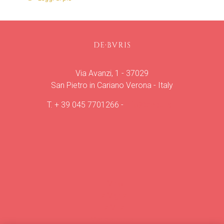
Via Avanzi, 1 - 37029
San Pietro in Cariano Verona - Italy
T.
+ 39 045 7701266
-
info@deburis.it
Il Vino
La Vigna
La Villa
Vendemmie