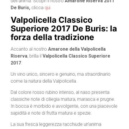
dell’anima. Scopri il nostro
Amarone Riserva 2011
De Buris,
clicca
qui
.
Valpolicella Classico
Superiore 2017 De Buris: la
forza della tradizione
Accanto al nostro
Amarone della Valpolicella
Riserva
, brilla il
Valpolicella Classico Superiore
2017
.
Un vino unico, sincero e genuino, ma straordinario
come la natura della Valpolicella.
Dal colore rosso rubino intenso, al naso presenta
classiche note di ciliegia matura, marasca e prugne.
In bocca è morbido e avvolgente, con una piacevole
sapidità e note di frutta matura e spezie.
La sua fresca leggerezza racchiude un’anima