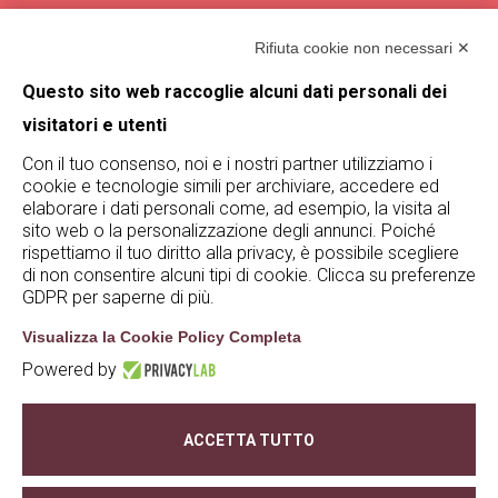
Magazine
Rifiuta cookie non necessari ✕
Termini e condizioni
Questo sito web raccoglie alcuni dati personali dei
visitatori e utenti
Trova De Buris
Con il tuo consenso, noi e i nostri partner utilizziamo i
cookie e tecnologie simili per archiviare, accedere ed
Rimani aggiornato su De Buris
elaborare i dati personali come, ad esempio, la visita al
iscrivendoti alla nostra newsletter!
sito web o la personalizzazione degli annunci. Poiché
rispettiamo il tuo diritto alla privacy, è possibile scegliere
Iscriviti
di non consentire alcuni tipi di cookie. Clicca su preferenze
GDPR per saperne di più.
Visualizza la Cookie Policy Completa
Powered by
© De Buris 2023 - 2025 | P.iva 02628200236 | S.S.
Agricola Tommasi Viticoltori |
privacy policy
|
ACCETTA TUTTO
cookie policy
|
whistleblowing
| credits:
Creativart
Modifica preferenze Cookie