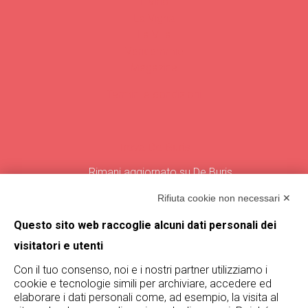
Il Vino
La Vigna
La Villa
Vendemmie
Magazine
Termini e condizioni
Trova De Buris
Rimani aggiornato su De Buris
iscrivendoti alla nostra newsletter!
Rifiuta cookie non necessari ✕
Iscriviti
Questo sito web raccoglie alcuni dati personali dei
visitatori e utenti
Con il tuo consenso, noi e i nostri partner utilizziamo i
cookie e tecnologie simili per archiviare, accedere ed
elaborare i dati personali come, ad esempio, la visita al