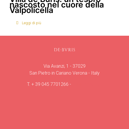
nascosto nel cuore della
Valpolicella
Leggi di più
Via Avanzi, 1 - 37029
San Pietro in Cariano Verona - Italy
T.
+ 39 045 7701266
-
info@deburis.it