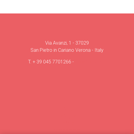
Via Avanzi, 1 - 37029
San Pietro in Cariano Verona - Italy
T.
+ 39 045 7701266
-
info@deburis.it
Il Vino
La Vigna
La Villa
Vendemmie