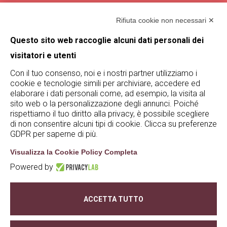
Magazine
Rifiuta cookie non necessari ✕
Termini e condizioni
Questo sito web raccoglie alcuni dati personali dei
visitatori e utenti
Trova De Buris
Con il tuo consenso, noi e i nostri partner utilizziamo i
cookie e tecnologie simili per archiviare, accedere ed
Rimani aggiornato su De Buris
elaborare i dati personali come, ad esempio, la visita al
iscrivendoti alla nostra newsletter!
sito web o la personalizzazione degli annunci. Poiché
rispettiamo il tuo diritto alla privacy, è possibile scegliere
Iscriviti
di non consentire alcuni tipi di cookie. Clicca su preferenze
GDPR per saperne di più.
Visualizza la Cookie Policy Completa
Powered by
© De Buris 2023 - 2025 | P.iva 02628200236 | S.S.
Agricola Tommasi Viticoltori |
privacy policy
|
ACCETTA TUTTO
cookie policy
|
whistleblowing
| credits:
Creativart
Modifica preferenze Cookie