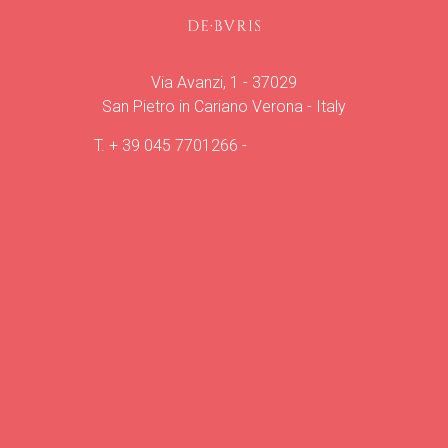
Via Avanzi, 1 - 37029
San Pietro in Cariano Verona - Italy
T.
+ 39 045 7701266
-
info@deburis.it
Il Vino
La Vigna
La Villa
Vendemmie
Magazine
Termini e condizioni