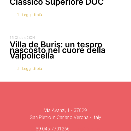
Classico Superiore DOC
Leggi di più
15 Ottobre 2024
Villa de Buris: un tesoro
nascosto nel cuore della
Valpolicella
Leggi di più
Via Avanzi, 1 - 37029
San Pietro in Cariano Verona - Italy
T.
+ 39 045 7701266
-
info@deburis.it