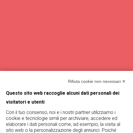
Il Vino
La Vigna
La Villa
Vendemmie
Magazine
Rifiuta cookie non necessari ✕
Termini e condizioni
Questo sito web raccoglie alcuni dati personali dei
visitatori e utenti
Trova De Buris
Con il tuo consenso, noi e i nostri partner utilizziamo i
cookie e tecnologie simili per archiviare, accedere ed
Rimani aggiornato su De Buris
elaborare i dati personali come, ad esempio, la visita al
iscrivendoti alla nostra newsletter!
sito web o la personalizzazione degli annunci. Poiché