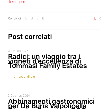
Instagram
Condividi
0
Post correlati
3 Gennaio 2025
Radici: un viaggio tra i
vigneti d’eccellenza di
Tommasi Family Estates
Leggi di più
2 Dicembre 2024
Abbinamenti gastronomici
per De Buris Valpolicella