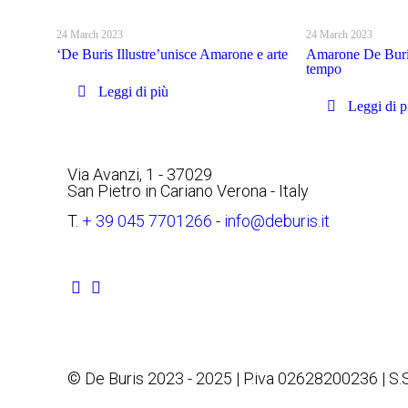
24 March 2023
24 March 2023
‘De Buris Illustre’unisce Amarone e arte
Amarone De Buris 
tempo
Leggi di più
Leggi di p
Via Avanzi, 1 - 37029
San Pietro in Cariano Verona - Italy
T.
+ 39 045 7701266
-
info@deburis.it
© De Buris 2023 - 2025 | P.iva 02628200236 | S.S