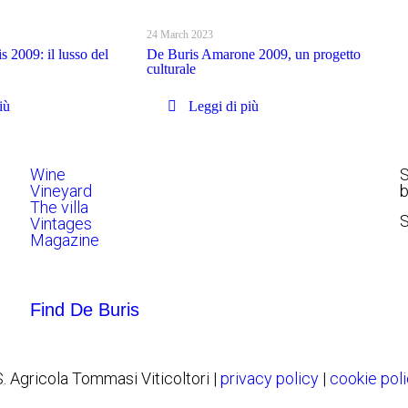
24 March 2023
2009: il lusso del
De Buris Amarone 2009, un progetto
culturale
iù
Leggi di più
Wine
S
Vineyard
b
The villa
Vintages
Magazine
Find De Buris
. Agricola Tommasi Viticoltori |
privacy policy
|
cookie pol